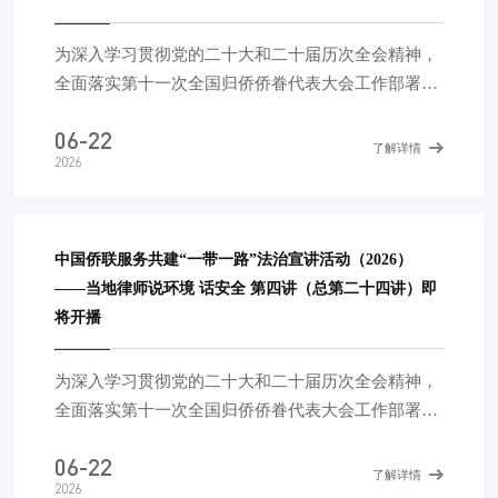
业国际合作协会、中国中小企业协会、“一带一路”法
律服务联盟支持。活动还得到全国工商联、中国中小
为深入学习贯彻党的二十大和二十届历次全会精神，
企业发展促进中心的大力支持。 今年第五讲(总第二
全面落实第十一次全国归侨侨眷代表大会工作部署，
十五讲)将于北京时间2026
进一步发挥中国侨联法顾委专业委员会作用，为侨胞
06-22
侨企提供前置法律服务，帮助防范经营风险，由中国
了解详情
2026
侨联主办，中国侨联法顾委、中国侨商会协办的“法
治护航——中国侨联法顾委在行动”线上系列法治讲
座于2024年正式启动，截至目前已完成九讲，回放链
接参见文末。 第十讲将于北京时间6月18日(周
中国侨联服务共建“一带一路”法治宣讲活动（2026）
四)14:30开播，由中国侨联法顾委民事经济专委会委
——当地律师说环境 话安全 第四讲（总第二十四讲）即
员，宁人律师事务所主任、权益合伙人刘建国律师主
将开播
讲，题目是《民营经济促进法实施一周年回看》。听
课链接参见下方海报。
为深入学习贯彻党的二十大和二十届历次全会精神，
全面落实第十一次全国归侨侨眷代表大会工作部署，
围绕习近平总书记在第四次“一带一路”建设工作座谈
06-22
会上的讲话精神，开展中国公民、中资机构海外风险
了解详情
2026
应对法律宣传，切实为中国公民和企业在共建“一带