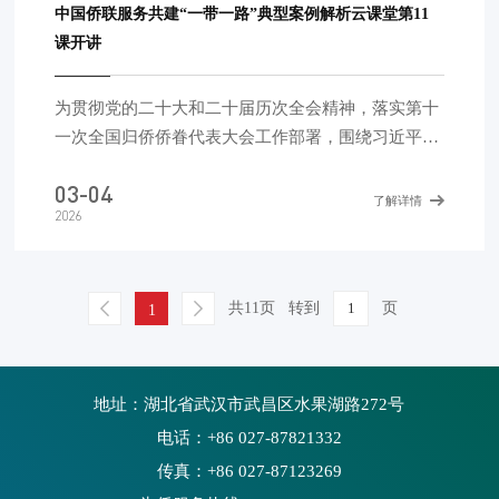
业“出海”行稳致远。今天发布云课堂第13课《债权人
中国侨联服务共建“一带一路”典型案例解析云课堂第11
如何追索债务人境外资产？》。
课开讲
为贯彻党的二十大和二十届历次全会精神，落实第十
一次全国归侨侨眷代表大会工作部署，围绕习近平总
书记在第四次“一带一路”建设工作座谈会上的讲话精
03-04
神，进一步做好法律服务工作，帮助广大中资企业更
了解详情
2026
好应对“走出去”风险挑战，中国侨联于2025年3月隆
重推出“服务共建‘一带一路’典型案例解析云课堂”，
以剖析典型案例的方式答疑释惑，助力中资企业“出
共11页
转到
页
1
海”行稳致远。今天发布云课堂第11课《如何选择境
外并购定价机制?》。 (第11课视频) 第12课将于4月
发
地址：湖北省武汉市武昌区水果湖路272号
电话：+86 027-87821332
传真：+86 027-87123269