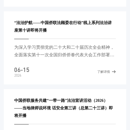
一路”国家的安全和发展保驾护航，2024年，中国侨
联启动了“中国侨联服务共建‘一带一路’——当地律师
说环境 话安全”法治宣讲活动。活动由中国侨联主
“法治护航——中国侨联法顾委在行动”线上系列法治讲
办，中国侨联法顾委、中国侨商会协办，中国中小企
座第十讲即将开播
业国际合作协会、中国中小企业协会支持。活动还得
到全国工商
为深入学习贯彻党的二十大和二十届历次全会精神，
全面落实第十一次全国归侨侨眷代表大会工作部署，
进一步发挥中国侨联法顾委专业委员会作用，为侨胞
06-15
侨企提供前置法律服务，帮助防范经营风险，由中国
了解详情
2026
侨联主办，中国侨联法顾委、中国侨商会协办的“法
治护航——中国侨联法顾委在行动”线上系列法治讲
座于2024年正式启动，截至目前已完成九讲，回放链
接参见文末。 第十讲将于北京时间6月18日(周
中国侨联服务共建“一带一路”法治宣讲活动（2026）
四)14:30开播，由中国侨联法顾委民事经济专委会委
——当地律师说环境 话安全第三讲（总第二十三讲）即
员，宁人律师事务所主任、权益合伙人刘建国律师主
将开播
讲，题目是《民营经济促进法实施一周年回看》。听