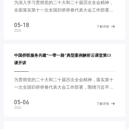
课
为深入学习贯彻党的二十大和二十届历次全会精神，
全面落实第十一次全国归侨侨眷代表大会工作部署，
围绕习近平总书记在第四次“一带一路”建设工作座谈
05-18
会上的讲话精神，开展中国公民、中资机构海外风险
了解详情
2026
应对法律宣传，切实为中国公民和企业在共建“一带
一路”国家的安全和发展保驾护航，2024年，中国侨
联启动了“中国侨联服务共建‘一带一路’——当地律师
说环境 话安全”法治宣讲活动。活动由中国侨联主
中国侨联服务共建“一带一路”典型案例解析云课堂第13
办，中国侨联法顾委、中国侨商会协办，中国中小企
课开讲
业国际合作协会、中国中小企业协会支持。活动还得
到全国工商
为贯彻党的二十大和二十届历次全会精神，落实第十
一次全国归侨侨眷代表大会工作部署，围绕习近平总
书记在第四次“一带一路”建设工作座谈会上的讲话精
05-06
神，进一步做好法律服务工作，帮助广大中资企业更
了解详情
2026
好应对“走出去”风险挑战，中国侨联于2025年3月隆
重推出了“服务共建‘一带一路’典型案例解析云课
堂”，以剖析典型案例的方式答疑释惑，助力中资企