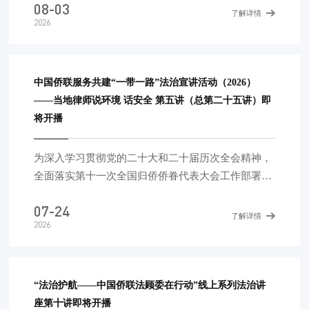
08-03
神，进一步做好法律服务工作，帮助广大中资企业更
了解详情
2026
好应对“走出去”风险挑战，中国侨联于2025年3月隆
重推出了“服务共建‘一带一路’典型案例解析云课
堂”，以剖析典型案例的方式答疑释惑，助力中资企
业“出海”行稳致远。今天发布云课堂第16课《中国企
中国侨联服务共建“一带一路”法治宣讲活动（2026）
业如何应对境外独立保函恶意索兑?》。 第17课将
——当地律师说环境 话安全 第五讲（总第二十五讲）即
于9月发布，敬请期待! 云课堂第1课至第15课 回放链
将开播
接：http://www.chinaql.org/GB/419631/419659
为深入学习贯彻党的二十大和二十届历次全会精神，
全面落实第十一次全国归侨侨眷代表大会工作部署，
围绕习近平总书记在第四次“一带一路”建设工作座谈
07-24
会上的讲话精神，开展中国公民、中资机构海外风险
了解详情
2026
应对法律宣传，切实为中国公民和企业在共建“一带
一路”国家的安全和发展保驾护航，2024年，中国侨
联启动了“中国侨联服务共建‘一带一路’——当地律师
说环境 话安全”法治宣讲活动。活动由中国侨联主
“法治护航——中国侨联法顾委在行动”线上系列法治讲
办，中国侨联法顾委、中国侨商会协办，中国中小企
座第十讲即将开播