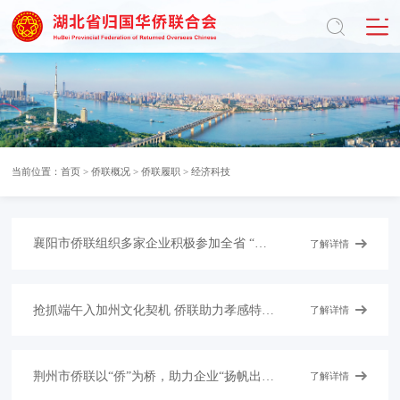
当前位置：
首页
>
侨联概况
>
侨联履职
>
经济科技
襄阳市侨联组织多家企业积极参加全省 “侨助千企万品出海”行动推进活动
了解详情
抢抓端午入加州文化契机 侨联助力孝感特色产品飘香北美
了解详情
荆州市侨联以“侨”为桥，助力企业“扬帆出海”
了解详情