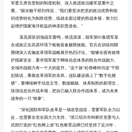
军委主席负责制的制度机制、深入推进政治建军是重中之
重。”丽水舰干部刘伟说，“我们要坚决把党的政治优势和组
织优势转化为制胜优势，练就全面过硬的胜战本领，努力扛
起维护国家海洋权益的神圣职责使命。”
某高原驻训场战车轰鸣，铁流滚滚，陆军第81集团军某
合成旅正在高原环境下检验装备极限效能。官兵在训练间隙
围绕深入实施改革强军战略展开热烈讨论。“能够全面有效维
护国家安全，要求我军基于网络信息体系的联合作战能力、
全域作战能力有一个大的提升。”这个旅“松骨峰特功连”干部
彭陈说，乘着改革强军的东风，连队建设插上了“数字化翅
膀”，要继续树牢信息主导、数据赋能、体系制胜的新理念，
练强信息化作战本领，把自己融入联合作战体系，成为未来
战争的一只“铁拳”。
“深化国防和军队改革是一场攻坚战役，需要军队全力以
赴，也需要全党全国大力支持。”浙江绍兴市柯桥区党委与人
武部打造的“红色网上游”红色教育品牌已经坚持了近20年，