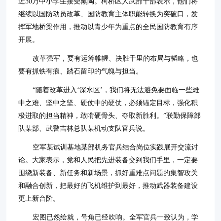
近30万中小学生接受熏陶。柯桥区人武部干部表示，他们将
继续以国防动员改革、国防教育主体职能转换为突破口，发
挥军地桥梁作用，推动以青少年为重点的全民国防教育有序
开展。
改革强军，要有运筹帷幄、决胜千里的布局与韬略，也
要有抓铁有痕、踏石留印的气魄与担当。
“随着改革进入‘深水区’，我们将无法避免要面临一些难
中之难、坚中之坚、硬仗中的硬仗，必须锚定目标，强化积
极进取的担当精神，敢啃硬骨头、夺取新胜利。”联勤保障部
队某部、武警吉林总队某机动支队官兵说。
空军某试训基地某部机务官兵结合岗位实践展开交流讨
论。大家表示，党和人民把先进装备交到我们手里，一定要
围绕新装备、新任务和新场景，抓好重难点问题的集智攻关
和融合创新，把最好的飞机维护到最好，推动武器装备建设
更上新台阶。
宏图已然绘就，号角已经吹响。全军官兵一致认为，学