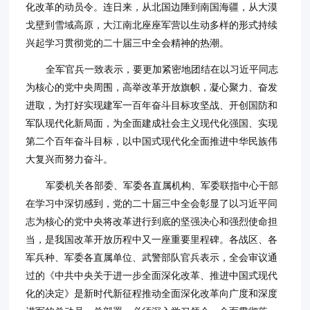
化改革的动员令。连日来，从北国边陲到南国海疆，从大漠
戈壁到雪域高原，大江南北座座军营以生动多样的形式持续
兴起学习贯彻党的二十届三中全会精神的热潮。
全军官兵一致表示，要更加紧密地团结在以习近平同志
为核心的党中央周围，高举改革开放旗帜，凝心聚力、奋发
进取，为打好实现建军一百年奋斗目标攻坚战、开创国防和
军队现代化新局面，为全面建成社会主义现代化强国、实现
第二个百年奋斗目标，以中国式现代化全面推进中华民族伟
大复兴而努力奋斗。
军委机关各部委、军委各直属机构、军委联指中心干部
在学习中深切感到，党的二十届三中全会彰显了以习近平同
志为核心的党中央将改革进行到底的坚强决心和强烈使命担
当，是我国改革开放历程中又一座重要里程碑。各战区、各
军兵种、军委各直属单位、武警部队官兵表示，全会审议通
过的《中共中央关于进一步全面深化改革、推进中国式现代
化的决定》是新时代新征程推动全面深化改革向广度和深度