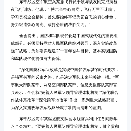
东部战区空军航空兵某旅飞行员于波与战友刚完成跨昼
夜飞行训练。他说：“‘搏击长空心向党，飞行万里不迷航’。
学习贯彻全会精神，首先要始终牢记为党奋飞的初心使命，
努力锻造铁心向党、敢打必胜的决胜尖刀。”
全会提出，国防和军队现代化是中国式现代化的重要组
成部分。必须坚持党对人民军队的绝对领导，深入实施改革
强军战略，为如期实现建军一百年奋斗目标、基本实现国防
和军队现代化提供有力保障。
“深化国防和军队改革是实现中国梦强军梦的时代要求，
是强军兴军的必由之路，也是决定军队未来的关键一招。”军
事航天部队某部、网络空间部队某部、信息支援部队某部官
兵表示，全会就“完善人民军队领导管理体制机制”“深化联合
作战体系改革”“深化跨军地改革”作出一系列重大战略部署，
为深入实施改革强军战略绘就了壮阔而清晰的蓝图。
东部战区海军某驱逐舰支队丽水舰官兵利用任务间隙学
习全会精神。“要完善人民军队领导管理体制机制，健全贯彻