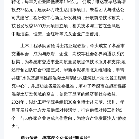
转化，每年为企业降低成本1.5亿元，促成了维达在孝感新增
投资25亿元，建设48万吨生活用纸项目。朱磊团队与维达公
司共建省工程研究中心新型研发机构，开展前沿技术攻关，
获省发改委1800万元项目立项，相关技术与工艺在金凤凰、
中顺洁柔、恒安、金红叶等龙头企业广泛使用。
土木工程学院留德博士路亚妮教授，牵头成立了孝感市
交通学会，成为与政府、企业、高校等社会各界沟通联系的
桥梁，为孝感市交通事业高质量发展提供技术服务和支撑;她
还带领团队联合中建三局、华新水泥和湖北九维测绘，申请
共建“水泥基超高性能混凝土与装配式建筑技术湖北省工程研
究中心”，并成功被省发改委批准，填补了孝感市在超高性能
混凝土研发领域的空白，创造了显著的经济和社会效益。
2024年，湖北工程学院共组织30余名博士赴云梦、汉川、孝
昌开展服务地方发展供需对接活动，打造供需对接工作站5
个，与50多家企业达成合作意向，为地方产业发展注入“侨动
力”。
侨力传承，擦亮孝文化名城“新名片”