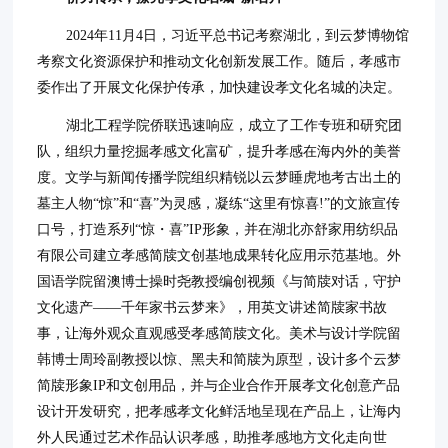
2024年11月4日，习近平总书记考察湖北，到云梦博物馆
考察文化资源保护和推动文化创新发展工作。随后，孝感市
委作出了开展文化保护传承，加快建设孝文化名城的决定。
湖北工程学院侨联迅速响应，成立了工作专班和研究团
队，组织力量挖掘孝感文化富矿，提升孝感在海内外的美誉
度。文学与新闻传播学院组织精锐以云梦睡虎地考古出土的
墓主人物“惊”和“喜”为灵感，凝练“这里有惊喜!”的文旅宣传
口号，打造系列“惊・喜”IP形象，并在湖北亦舒家用纺织品
有限公司建立孝感简牍文创基地成果转化应用示范基地。外
国语学院留澳博士操时尧教授编创视频《与简牍对话，守护
文化遗产——千年家书云梦来》，用英文讲述简牍家书故
事，让海外观众直观感受孝感简牍文化。美术与设计学院留
韩博士周玲副教授以惊、黑夫和简牍为原型，设计多个云梦
简牍形象IP和文创用品，并与企业合作开展孝文化创意产品
设计开发研究，把孝感孝文化鲜活地呈现在产品上，让海内
外人民通过艺术作品认识孝感，助推孝感地方文化走向世