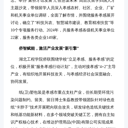
念。举办“聚侨才话发展 汇智慧谋未来”高层次留学归国人才
主题沙龙，带领留学人员深入孝感农村、社区、企业、厂矿
和机关事业单位调研，全面了解市情，并围绕服务孝感展开
讨论，确立了“科技兴农、智慧城市建设、教育精准扶贫”等
10个专项服务行动。2024年，共服务孝感各级机关事业单位
22家，服务各类企业149家。
侨智赋能，激活产业发展“新引擎”
湖北工程学院侨联围绕学校“立足孝感、服务孝感”的定
位，积极开展“服务孝感行动计划”，主动对接孝感“4+2”主导
产业，有组织地开展科技攻关，与孝感经济社会深度融合、
协同发展。
纸(卫)塑包装是孝感市重点支柱产业，但长期受环境污
染问题制约。留美、留日博士朱磊教授带领团队针对绿色造
纸“卡脖子”技术开展靶向联合攻关，研发绿色造纸关键技术
和纸基功能新材料，在多个领域突破关键工艺，拥有自主知
识产权核心技术，在维达护理用品(中国)有限公司实现成果