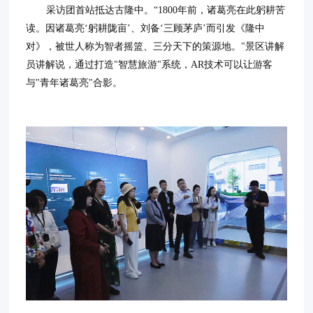
采访团首站抵达古隆中。“1800年前，诸葛亮在此躬耕苦
读。因诸葛亮‘躬耕陇亩’、刘备‘三顾茅庐’而引发《隆中
对》，被世人称为智者摇篮、三分天下的策源地。"景区讲解
员讲解说，通过打造"智慧旅游"系统，AR技术可以让游客
与"青年诸葛亮"合影。