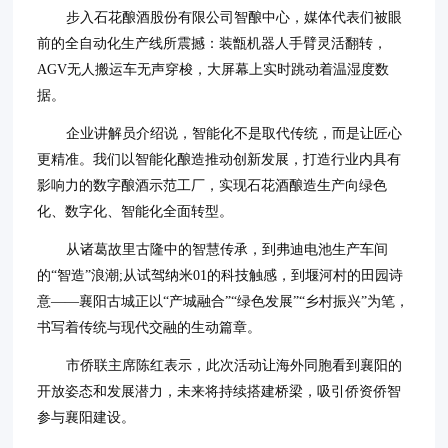
步入石花酿酒股份有限公司智酿中心，媒体代表们被眼
前的全自动化生产线所震撼：装甑机器人手臂灵活翻转，
AGV无人搬运车无声穿梭，大屏幕上实时跳动着温湿度数
据。
企业讲解员介绍说，智能化不是取代传统，而是让匠心
更精准。我们以智能化酿造推动创新发展，打造行业内具有
影响力的数字酿酒示范工厂，实现石花酒酿造生产向绿色
化、数字化、智能化全面转型。
从诸葛故里古隆中的智慧传承，到弗迪电池生产车间
的“智造”浪潮;从试驾纳米01的科技触感，到堰河村的田园诗
意——襄阳古城正以“产城融合”“绿色发展”“乡村振兴”为笔，
书写着传统与现代交融的生动篇章。
市侨联主席陈红表示，此次活动让海外同胞看到襄阳的
开放姿态和发展潜力，未来将持续搭建桥梁，吸引侨资侨智
参与襄阳建设。