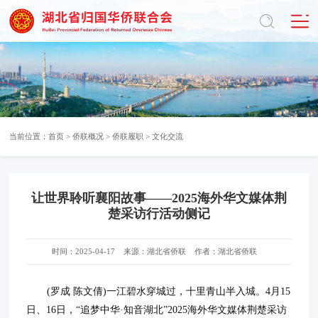
当前位置：
首页
>
侨联概况
>
侨联履职
>
文化交流
让世界聆听襄阳故事——2025海外华文媒体荆
楚采访行活动侧记
时间：2025-04-17
来源：湖北省侨联
作者：湖北省侨联
(罗成 陈文倩)一江碧水穿城过，十里青山半入城。4月15
日、16日，“追梦中华·知音湖北”2025海外华文媒体荆楚采访