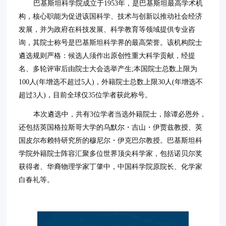
巴基斯坦科学院成立于1953年，是巴基斯坦最高学术机
构，核心职能为促进该国科学、技术与创新以推动社会经济
发展，并为政府在科技发展、科学教育等领域提供专业咨
询，其院士称号是巴基斯坦科学界的最高荣誉。该机构院士
遴选规则严格：候选人须作出原创性重大科学贡献，经提
名、多轮评审后由院士大会选举产生;本国院士总数上限为
100人(年增选不超过5人)，外籍院士总数上限30人(年增选不
超过3人)，目前全球仅35位学者获此称号。
本次遴选中，共有3位学者当选外籍院士，除谭必恩外，
还包括英国格拉斯哥大学的乌默尔・吉山・伊贾兹教授、英
国皮尔布赖特研究所的穆尼尔・伊克巴尔教授。巴基斯坦科
学院外籍院士阵容汇聚多位世界顶尖科学家，包括诺贝尔奖
获得者、华裔物理学家丁肇中，中国科学院原院长、化学家
白春礼等。