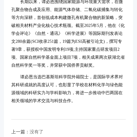
长期以来，谭必恩围绕国家能源与环境重大需求，在微
孔聚合物合成及应用、能源气体存储、二氧化碳捕集与转化
等方向深耕，首创低成本构建微孔有机聚合物的新策略，突
破相关材料产业化核心技术瓶颈。截至2025年5月，他在《化
学会评论》《自然・通讯》《科学进展》等国际期刊发表论
文280余篇(SCI收录251篇，19篇为ESI高被引论文)，撰写专
著9章，获授权中国发明专利19项;主持国家重点研发项目2
项、国家自然科学基金面上项目7项，相关成果两次获湖北省
自然科学奖一等奖，并荣获中国侨界贡献奖。
谭必恩当选巴基斯坦科学院外籍院士，是国际学术界对
其科研成就的高度认可，也彰显了学校在材料化学与绿色能
源领域的科研实力与学科影响力，将进一步推动中巴两国在
相关领域的学术交流与科技合作。
上一篇：
没有了