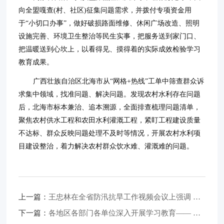
向全盟嘎查(村、社区)征集问题需求，并拨付专项资金用
于“小切口办事”，做好破损路面维修、休闲广场改造、照明
设施完善、环境卫生整治等民生实事，把服务送到家门口、
把温暖送到心坎上，以看得见、摸得着的实际成效检验学习
教育成果。
广西壮族自治区北海市从“网格+热线”工单中筛查群众诉
求集中领域，找准问题、解决问题。发现农村水利存在问题
后，北海市标本兼治、追本溯源，全面排查梳理问题清单，
聚焦农村供水工程和农田水利灌溉工程，紧盯工程建设质量
不达标、群众反映问题处理不及时等情况，开展农村水利项
目建设整治，着力解决农村群众饮水难、灌溉难的问题。
上一篇：
王忠林在全省防汛抗旱工作视频会议上强调 牢固树立底线思维极限思维坚决打好防汛抗旱主动仗 李殿勋主持
下一篇：
各地区各部门各单位深入开展学习教育—— 实干担当 推动学习教育成果转化（树立和践行正确政绩观）