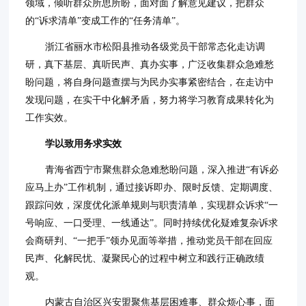
领域，倾听群众所思所盼，面对面了解意见建议，把群众
的“诉求清单”变成工作的“任务清单”。
浙江省丽水市松阳县推动各级党员干部常态化走访调
研，真下基层、真听民声、真办实事，广泛收集群众急难愁
盼问题，将自身问题查摆与为民办实事紧密结合，在走访中
发现问题，在实干中化解矛盾，努力将学习教育成果转化为
工作实效。
学以致用务求实效
青海省西宁市聚焦群众急难愁盼问题，深入推进“有诉必
应马上办”工作机制，通过接诉即办、限时反馈、定期调度、
跟踪问效，深度优化派单规则与职责清单，实现群众诉求“一
号响应、一口受理、一线通达”。同时持续优化疑难复杂诉求
会商研判、“一把手”领办见面等举措，推动党员干部在回应
民声、化解民忧、凝聚民心的过程中树立和践行正确政绩
观。
内蒙古自治区兴安盟聚焦基层困难事、群众烦心事，面