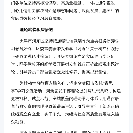
门各单位坚持高标准谋划、高质量推进，一体推进学查改，
用心用情用力解决群众急难愁盼问题，以促发展、惠民生的
实际成效检验学习教育成果。
理论武装学深悟透
天津市河东区坚持把加强理论武装作为重要任务贯穿学
习教育始终，区委常委会带头领学《习近平关于树立和践行
正确政绩观论述摘编》，各级党组织立足实际进行学习研
讨，区委党校还组织学员开展树立和践行正确政绩观主题讨
论，引导党员干部自觉增强党性修养、提高思想觉悟。
为推动学习教育入脑入心，湖南省益阳市依托“青思
享”学习交流活动，聚焦党员干部理论提升与思想共鸣，构建
党校打样、试点示范、全域覆盖的理论学习体系，用通俗语
言与鲜活案例把理论政策讲深讲透，引导中青年干部以正确
政绩观立身立业、实干争先，为经济社会高质量发展注入强
劲动能。
河北省邢台市柏乡县通过读书班、理论学习中心组、“三