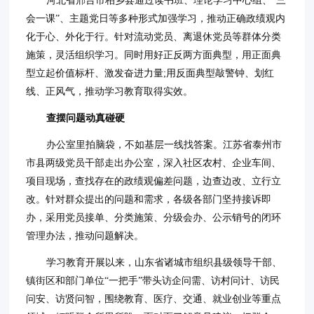
会一课”、主题党日等多种形式加强学习，推动正确政绩观内
化于心、外化于行。针对流动党员、离退休党员等群体分类
施策，灵活组织学习。同时用好正反两方面典型，用正面典
型立起价值标杆、激发奋进力量;用反面典型敲警钟、划红
线、正风气，推动学习教育取得实效。
查摆问题动真碰硬
办公室里拍脑袋，不如基层一线找答案。江苏省泰州市
市县两级党员干部走出办公室，深入社区农村、企业车间、
项目现场，查找存在的政绩观偏差问题，边查边改、立行立
改。针对群众提出的问题和需求，各级各部门坚持接诉即
办，采用党员接单、分类施策、分级会办、公示销号的闭环
管理办法，推动问题解决。
学习教育开展以来，山东省诸城市组织县级领导干部、
镇街区和部门单位“一把手”带头访企问需、访村问计、访民
问安、访贤问智，围绕教育、医疗、交通、就业创业等重点