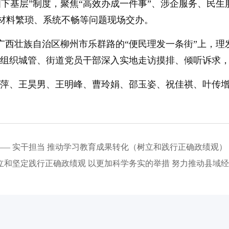
四下基层”制度，聚焦“高效办成一件事”、涉企服务、民
材料繁琐、系统不畅等问题现场交办。
广西壮族自治区柳州市乐群路的“便民理发一条街”上，理
维，组织城管、街道党员干部深入实地走访摸排、倾听诉求
心萍、王昊男、王明峰、曹玲娟、邵玉姿、祝佳祺、叶传增
— 实干担当 推动学习教育成果转化（树立和践行正确政绩观）
立和坚定践行正确政绩观 以更加科学务实的举措 努力推动县域