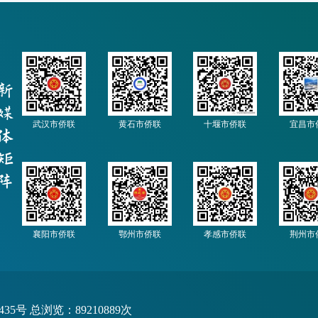
武汉市侨联
黄石市侨联
十堰市侨联
宜昌市
襄阳市侨联
鄂州市侨联
孝感市侨联
荆州市
435号
总浏览：89210889次