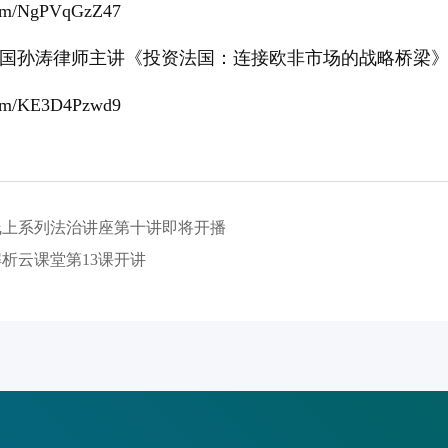
crm/NgPVqGzZ47
法国孙涛律师主讲《投资法国：连接欧非市场的战略桥梁
crm/KE3D4Pzwd9
线上系列法治讲座第十讲即将开播
析云课堂第13课开讲