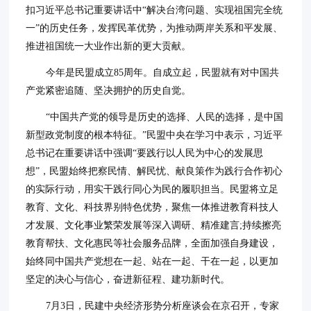
扣习近平总书记重要讲话中“解决台湾问题、实现祖国完全统
一”的历史任务，发挥民革优势，为推动两岸关系和平发展、
推进祖国统一大业作出新的更大贡献。
今年是民盟成立85周年。自成立起，民盟就有对中国共
产党紧密追随、坚决拥护的历史自觉。
“中国共产党的领导是历史的选择、人民的选择，是中国
新型政党制度的根本特征。”民盟中央在学习中表示，习近平
总书记在重要讲话中强调“要践行以人民为中心的发展思
想”，民盟始终把察民情、解民忧、献良策作为践行合作初心
的实际行动，用实干践行同心为民的履职担当。民盟将立足
教育、文化、科技界别特色优势，聚焦一体推进教育科技人
才发展、文化事业繁荣发展等深入调研、精准建言;持续擦亮
教育帮扶、文化惠民等社会服务品牌，全面加强自身建设，
始终同中国共产党想在一起、站在一起、干在一起，以更加
坚定的决心与信心，奋进新征程、建功新时代。
7月3日，民建中央经济形势分析座谈会在京召开，专家