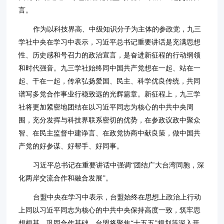
言。
作为以科技界高、中级知识分子为主体的参政党，九三
学社中央在学习中表示，习近平总书记重要讲话是充满思想
性、历史感和号召力的政治宣言，是奋进新征程的行动纲领
和时代强音。九三学社始终同中国共产党想在一起、站在一
起、干在一起，传承弘扬爱国、民主、科学优良传统，共同
谱写多党合作事业行稳致远的光辉篇章。新征程上，九三学
社将更加紧密地团结在以习近平同志为核心的中共中央周
围，充分发挥与科技界联系密切的优势，在参政议政中聚众
智、在民主监督中建诤言、在政党协商中献良策，做中国共
产党的好参谋、好帮手、好同事。
习近平总书记在重要讲话中强调“团结广大台湾同胞，深
化两岸交流合作和融合发展”。
台盟中央在学习中表示，台盟始终在思想上政治上行动
上同以习近平同志为核心的中共中央保持高度一致，筑牢思
想根基，巩固合作基础。台盟将聚焦“十五五”规划等深入开