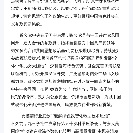
点调研，提出有价值的意见建议。同时，持续推进依规从严
治党，不断强化以案促改、以案促治，严守政治纪律和政治
规矩，营造风清气正的政治生态，更好展现中国特色社会主
义参政党新风貌。
致公党中央在学习中表示，致公党是与中国共产党风雨
同舟、通力合作的参政党，始终自觉接受中国共产党领导，
夯实多党合作共同思想政治基础;要积极履职尽责，持续提升
参政履职质效;按照习近平总书记强调的不断巩固和发展“全
体中华儿女大团结”，深耕侨海特色优势，健全完善侨海联络
联谊机制，积极开展民间外交，广泛凝聚海内外中华儿女磅
礴力量。致公党将更加紧密地团结在以习近平同志为核心的
中共中央周围，扛起“参政为公”时代担当，厚植“实干为
民”深切情怀，致力为公跟党走、侨海报国建新功，为以中国
式现代化全面推进强国建设、民族复兴伟业作出新贡献。
“要摸清行业底数”“破解绿色数智化转型技术瓶颈”……
不久前，九三学社中央举行第五十次科学座谈会，与会人员
围绕“推动建造业绿色数智化转型与高质量发展”主题交流发