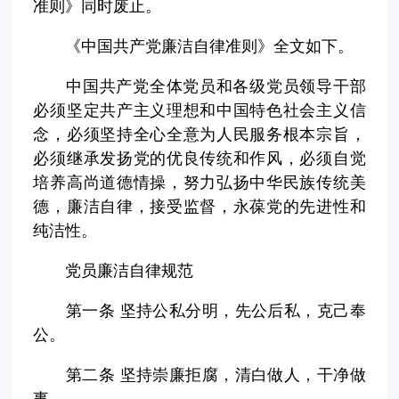
准则》同时废止。
《中国共产党廉洁自律准则》全文如下。
中国共产党全体党员和各级党员领导干部
必须坚定共产主义理想和中国特色社会主义信
念，必须坚持全心全意为人民服务根本宗旨，
必须继承发扬党的优良传统和作风，必须自觉
培养高尚道德情操，努力弘扬中华民族传统美
德，廉洁自律，接受监督，永葆党的先进性和
纯洁性。
党员廉洁自律规范
第一条 坚持公私分明，先公后私，克己奉
公。
第二条 坚持崇廉拒腐，清白做人，干净做
事。