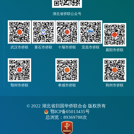
湖北省侨联公众号
武汉市侨联
黄石市侨联
十堰市侨联
宜昌市侨联
襄阳市侨联
鄂州市侨联
孝感市侨联
荆州市侨联
© 2022 湖北省归国华侨联合会 版权所有
鄂ICP备05013435号
总浏览：89369788次