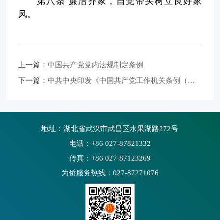
第八条 廉洁齐家，自觉带头树立良好家
风。
上一篇：
中国共产党党内法规制定条例
下一篇：
中共中央印发《中国共产党工作机关条例（试行）》
地址：湖北省武汉市武昌区水果湖路272号
电话：+86 027-87821332
传真：+86 027-87123269
为侨服务热线：027-87271076