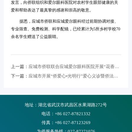
发言，向侨联组织和爱尔眼科医院对农村学生眼部健康的关
爱和帮助表达了最真挚的感谢和崇高的敬意。
据悉，应城市侨联和应城爱尔眼科经过前期协调对接、
专业筛查、免费检测、科学配镜，已经累计为5所乡村学校70
余名学生赠送了公益眼睛。
上一篇：
应城市侨联联合应城爱尔眼科医院开展“花香三月 遇见插画”主题活动
下一篇：
应城市开展“侨爱心•光明行”爱心义诊暨侨法宣传活动
地址：湖北省武汉市武昌区水果湖路272号
电话：+86 027-87821332
传真：+86 027-87123269
为侨服务热线：027-87271076