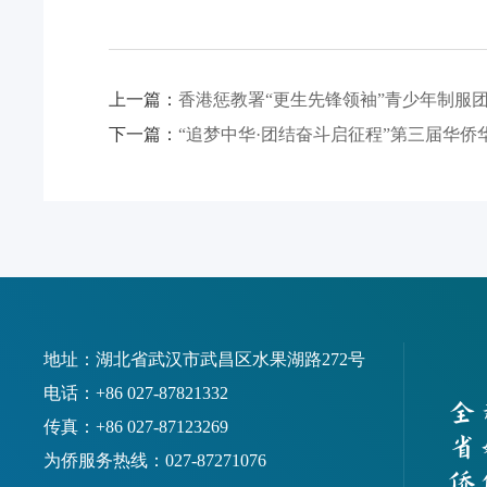
上一篇：
香港惩教署“更生先锋领袖”青少年制服
下一篇：
“追梦中华·团结奋斗启征程”第三届华
地址：湖北省武汉市武昌区水果湖路272号
电话：+86 027-87821332
传真：+86 027-87123269
为侨服务热线：027-87271076