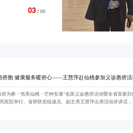
解国际课程体系，重点
3
/
5
措施，勉励学校培育兼
育交流桥梁。 武
先进技术研究院与武汉
名博士在内的200余
惠侨胞 健康服务暖侨心——王慧萍赴仙桃参加义诊惠侨活
“以侨为桥・情系仙桃・芒种安康”名医义诊惠侨活动暨全省首家
民医院举行。省侨联党组成员、副主席王慧萍出席活动并讲话，
院区党委书记彭义香共同揭牌。 针对海外侨胞回国就医不便，基层高龄、空巢归侨侨眷
质医疗资源获取难等实际问题，省侨联深入基层调研走访，主动
等医疗机构沟通会商，研究务实举措，着力搭建本土化、常态化
 王慧萍指出，侨联是党和政府联系归侨侨眷、海外侨胞