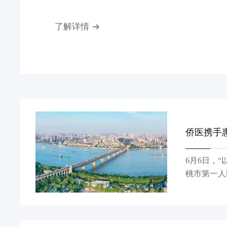
才的重要教育配套。冯伟察看办学环境，了
询问服务海外侨胞和高层次人才子女的保障
了解详情
具家国情怀与国际视野的人才，持续搭建中外教
汉中科先进材料科技有限公司由中科院深圳
经开区共建，是国家级中试平台，拥有含40余
人研发团队，形成60余项新材料核心技
侨医携手
6月6日，
桃市第一人
超，武汉协和医院车谷
看病难，优
汉协和医院
系。