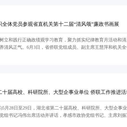
省政府党组成员、副省长任京东等出席开幕式，王灵桂、施小琳、
织全体党员参观省直机关第十二届“清风颂”廉政书画展
树立和践行正确政绩观学习教育，聚力抓实纪律教育月活动和清
养清风正气。6月3日，省侨联党组成员、副主席王慧萍和机关
画作品展。 本届“清风颂”廉政书画展紧扣树立和践行正确政绩观学习教育核心
红色血脉、弘扬清风正气。走进展厅，一幅幅主题鲜明、寓意深
笔力遒劲、入木三分;或绘清风雅韵图景，意境高远、涤荡心灵
品蕴含的廉洁文化内涵
二十届高校、科研院所、大型企事业单位 侨联工作推进活
部)5月28日至29日，湖北省第二十届高校、科研院所、大型企
党组书记冯伟出席活动并讲话，孝感市政协党组书记、主席刘振
各级侨联工作者致以问候。他强调，本次活动既是全省高校、