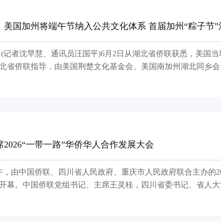
：美国加州将端午节纳入公共文化体系 首届加州“粽子节
 (记者沈早慧、通讯员汪国平)6月2日从湖北省侨联获悉，美国当
北省侨联指导，由美国荆楚文化基金会、美国南加州湖北同乡会
的“亲情中华·知音湖北——端午入加州”暨首届加州“粽子节”系
月30日，“亲情中华·知音湖北--端午入加州”暨首届加州"粽子节”系
在洛杉矶成功举办
2026“一带一路”华侨华人合作发展大会
开幕。中国侨联党组书记、主席王灵桂，四川省委书记、省人大
，省政协党组书记、主席田向利，重庆市委常委、统战部部长商
委常委、统战部部长普布顿珠，省委常委、秘书长田庆盈，四川