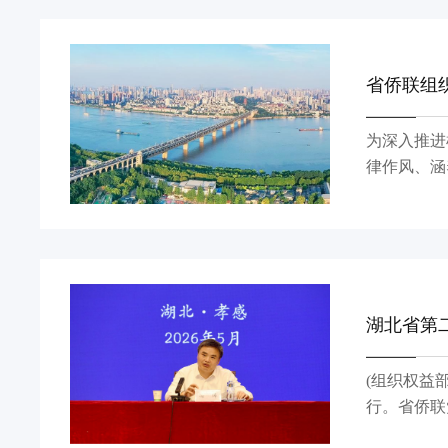
雁飞，四川
省侨联组
为深入推进
律作风、涵
机关第十二届“清风颂”廉政书
主线，赓续
格言警句，
品味每幅作
湖北省第
(组织权益
行。省侨联
副主席王慧萍主持活动。 冯伟代表省侨联向全省