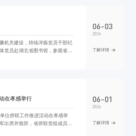
商奎在开幕式致辞。来自120个
国家和地区的近700名海内外嘉宾齐聚蓉城，共话丝路合作、共谋发展新机。
06-03
2026
廉机关建设，持续淬炼党员干部纪
了解详情
全体党员赴湖北省图书馆，参观省直
刻的书画作品依次呈现，或书廉政
。机关党员干部不时驻足凝视，仔细
06-01
动在孝感举行
2026
事业单位侨联工作推进活动在孝感举
了解详情
军出席并致辞，省侨联党组成员、