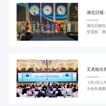
湖北日报
湖北日报讯
交流部、湖
团共同承办
各界代表600余人出席活动。 美国当地时间5
列文化活动
王灵桂出席
6月2日上午，由中国侨联、四川省人民政府、重庆市人民政府联合主办的2026“一带一路”华侨华人合作发展
大会在成都
省长施小琳
曹立军，省