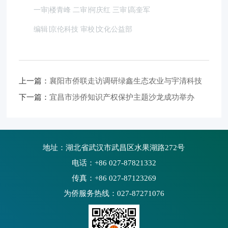
一审|楼青峰 二审∣何庆红 三审∣高奎军
编辑∣京伦科技 审校∣文化公益部
上一篇：
襄阳市侨联走访调研绿鑫生态农业与宇清科技
下一篇：
宜昌市涉侨知识产权保护主题沙龙成功举办
地址：湖北省武汉市武昌区水果湖路272号
电话：+86 027-87821332
传真：+86 027-87123269
为侨服务热线：027-87271076