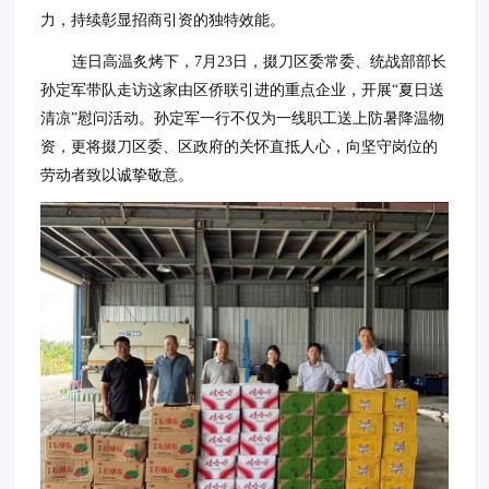
力，持续彰显招商引资的独特效能。
连日高温炙烤下，7月23日，掇刀区委常委、统战部部长
孙定军带队走访这家由区侨联引进的重点企业，开展“夏日送
清凉”慰问活动。孙定军一行不仅为一线职工送上防暑降温物
资，更将掇刀区委、区政府的关怀直抵人心，向坚守岗位的
劳动者致以诚挚敬意。