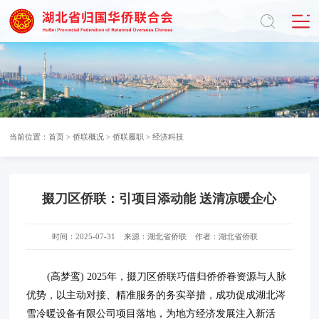
当前位置：
首页
>
侨联概况
>
侨联履职
>
经济科技
掇刀区侨联：引项目添动能 送清凉暖企心
时间：2025-07-31
来源：湖北省侨联
作者：湖北省侨联
(高梦鸾) 2025年，掇刀区侨联巧借归侨侨眷资源与人脉
优势，以主动对接、精准服务的务实举措，成功促成湖北涔
雪冷暖设备有限公司项目落地，为地方经济发展注入新活